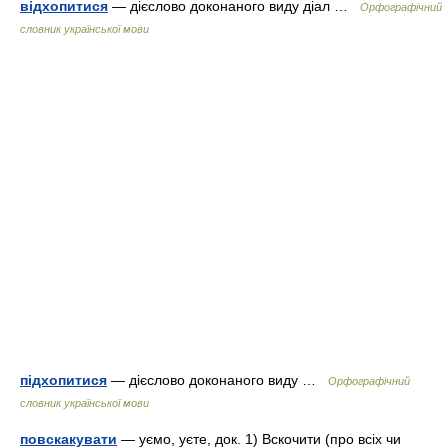
відхопитися
— дієслово доконаного виду діал …
Орфографічний
словник української мови
підхопитися
— дієслово доконаного виду …
Орфографічний
словник української мови
повскакувати
— уємо, уєте, док. 1) Вскочити (про всіх чи