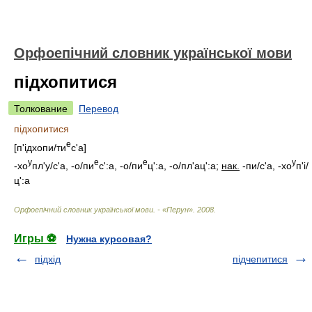
Орфоепічний словник української мови
підхопитися
Толкование
Перевод
підхопитися
е
[
п'ідхоп
и/
ти
с'а
]
у
е
е
у
-хо
пл'
у/
с'а, -
о/
пи
с':а, -
о/
пи
ц':а, -
о/
пл'ац':а;
нак.
-п
и/
с'а, -хо
п'
і/
ц':а
Орфоепічний словник української мови. - «Перун»
.
2008
.
Игры ⚽
Нужна курсовая?
підхід
підчепитися