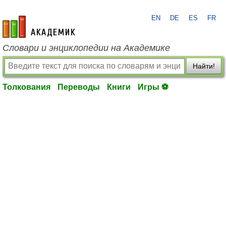
EN
DE
ES
FR
academic.ru
Словари и энциклопедии на Академике
Найти!
Толкования
Переводы
Книги
Игры ⚽