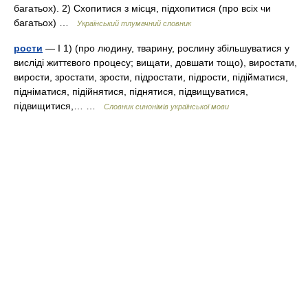
багатьох). 2) Схопитися з місця, підхопитися (про всіх чи
багатьох) …
Український тлумачний словник
рости
— I 1) (про людину, тварину, рослину збільшуватися у
висліді життєвого процесу; вищати, довшати тощо), виростати,
вирости, зростати, зрости, підростати, підрости, підійматися,
підніматися, підійнятися, піднятися, підвищуватися,
підвищитися,… …
Словник синонімів української мови