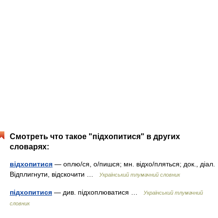
Смотреть что такое "підхопитися" в других
словарях:
відхопитися
— оплю/ся, о/пишся; мн. відхо/пляться; док., діал.
Відплигнути, відскочити …
Український тлумачний словник
підхопитися
— див. підхоплюватися …
Український тлумачний
словник