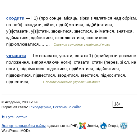
сходити
— I 1) (про сонце, місяць, зірки з являтися над обрієм,
на небі), зіходити, зійти, під(ій)матися, під(ій)нятися,
у[в]ставати, у[в]стати, зводитися, звестися, зніматися, знятися,
здійматися, здійнятися, схоплюватися, схопитися,
підхоплюватися,… …
Словник синонімів української мови
уставати
— I = вставати, устати, встати 1) (прибирати доземне
положення, випрямляючи ноги), ставати, стати (перев. зі сл. на
ноги ), підніматися, піднятися, підійматися, підійнятися,
підводитися, підвестися, зводитися, звестися, підноситися,
піднестися,… …
Словник синонімів української мови
© Академик, 2000-2026
18+
Обратная связь:
Техподдержка
,
Реклама на сайте
👣 Путешествия
Экспорт словарей на сайты
, сделанные на PHP,
Joomla,
Drupal,
WordPress, MODx.